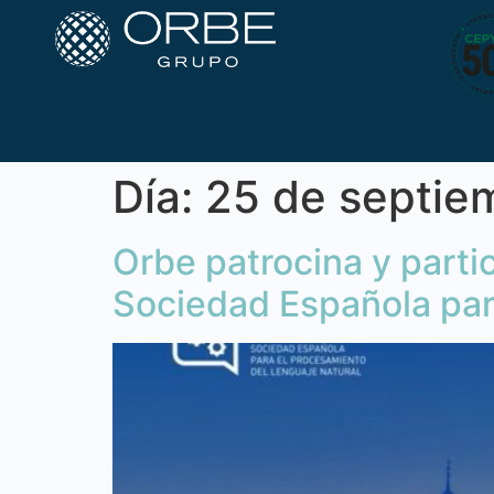
Día:
25 de septie
Orbe patrocina y parti
Sociedad Española par