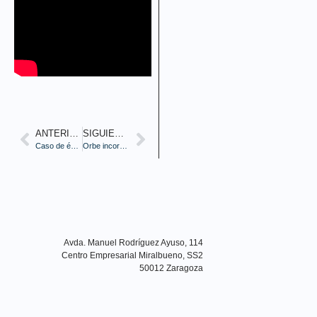
ANTERIOR
SIGUIENTE
Caso de éxito Orbe-Cisco resolución en ataque de ciberseguridad
Orbe incorporado al Club Cámara
Avda. Manuel Rodríguez Ayuso, 114
Centro Empresarial Miralbueno, SS2
50012 Zaragoza