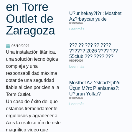
en Torre
U?ur hekay?l?ri: Mostbet
Outlet de
Az?rbaycan yukle
08/08/2026
Zaragoza
Leer más
??? ?? ??? ?? ????
06/10/2021
?????? 2026 ???? ???
Una instalación titánica,
55club ??? ???? ???
una
solución tecnológica
08/08/2026
compleja y una
Leer más
responsabilidad máxima
dotar de una
seguridad
Mostbet AZ ?stifad?çil?ri
fiable
al cien por cien a la
Üçün M?rc Planlamas?:
U?urun Yollar?
Torre Outlet.
08/08/2026
Un
caso de éxito
del que
Leer más
estamos tremendamente
orgullosos y agradecer a
Axis
la realización de este
magnífico video que