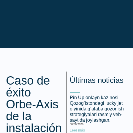
Caso de
Últimas noticias
éxito
Pin Up onlayn kazinosi
Orbe-Axis
Qozog’istondagi lucky jet
o’yinida g’alaba qozonish
de la
strategiyalari rasmiy veb-
saytida joylashgan.
instalación
08/08/2026
Leer más