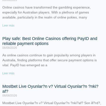
06/08/2026
Online casinos have transformed the gambling experience,
especially for Australian players. With a plethora of games
available, particularly in the realm of online pokies, many
Leer más
Play safe: Best Online Casinos offering PayID and
reliable payment options
06/08/2026
As online casinos continue to gain popularity among players in
Australia, finding platforms that offer secure payment options is
vital. PayID has emerged as a
Leer más
Mostbet Live Oyunlar?n v? Virtual Oyunlar?n ?nki?
af?
06/08/2026
Mostbet Live Oyunlar?n v? Virtual Oyunlar?n ?nki?af? Son ill?rd?,