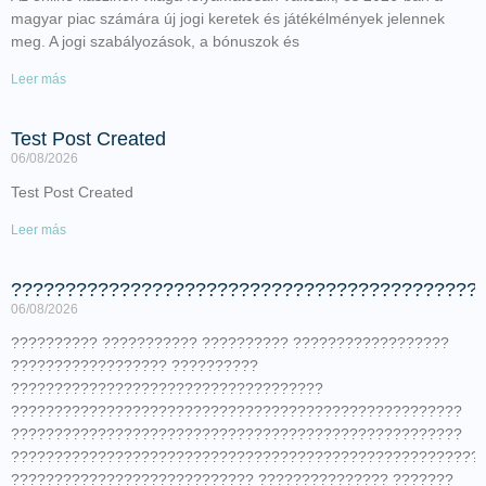
magyar piac számára új jogi keretek és játékélmények jelennek
meg. A jogi szabályozások, a bónuszok és
Leer más
Test Post Created
06/08/2026
Test Post Created
Leer más
???????????????????????????????????????????
06/08/2026
?????????? ??????????? ?????????? ??????????????????
?????????????????? ??????????
????????????????????????????????????
????????????????????????????????????????????????????
????????????????????????????????????????????????????
??????????????????????????????????????????????????????
???????????????????????????? ??????????????? ???????