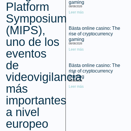
gaming
Platform
08/08/2026
Leer más
Symposium
(MIPS),
Bästa online casino: The
rise of cryptocurrency
uno de los
gaming
08/08/2026
eventos
Leer más
de
Bästa online casino: The
rise of cryptocurrency
videovigilancia
gaming
08/08/2026
más
Leer más
importantes
a nivel
europeo