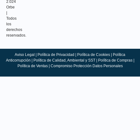
2.024
Orbe
|
Todos
los
derechos
reservados.
Aviso Legal
|
Política de Privacidad
|
Política de Cookies
|
Política
Anticorrupción
|
Política de Calidad, Ambiental y SST
|
Política de Compras
|
Política de Ventas |
Compromiso Protección Datos Personales