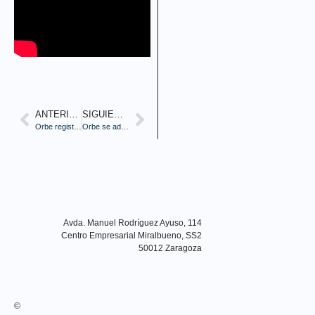
ANTERIOR
SIGUIENTE
Orbe registra su Huella de Carbono
Orbe se adhiere al Club Cámara Empresa Red
Avda. Manuel Rodríguez Ayuso, 114
Centro Empresarial Miralbueno, SS2
50012 Zaragoza
©