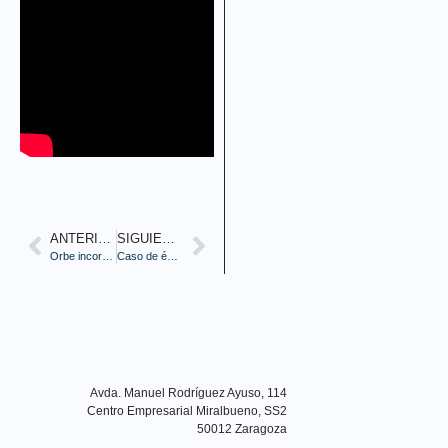
ANTERIOR
SIGUIENTE
Orbe incorporado al Club Cámara
Caso de éxito Orbe-Rittal en la implantación del nuevo Data Center en Aldelis
Avda. Manuel Rodríguez Ayuso, 114
Centro Empresarial Miralbueno, SS2
50012 Zaragoza