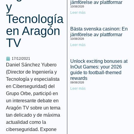
jämförelse av plattformar
y
10/08/2026
Leer más
Tecnología
en Aragón
Bästa svenska casinon: En
jämförelse av plattformar
TV
10/08/2026
Leer más
17/12/2021
Unlock exciting bonuses at
Daniel Sánchez Yubero
InOut Games: your 2026
(Director de Ingeniería y
guide to football-themed
rewards
Tecnología y especialista
09/08/2026
en Ciberseguridad) del
Leer más
Grupo Orbe, participó en
un interesante debate en
Aragón TV
sobre un tema
tan delicado y de máxima
actualidad como la
ciberseguridad
. Expone