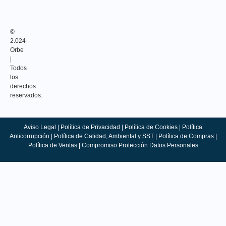
©
2.024
Orbe
|
Todos
los
derechos
reservados.
Aviso Legal
|
Política de Privacidad
|
Política de Cookies
|
Política
Anticorrupción
|
Política de Calidad, Ambiental y SST
|
Política de Compras
|
Política de Ventas |
Compromiso Protección Datos Personales